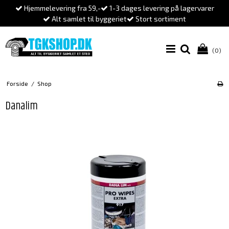
Hjemmelevering fra 59,-
1-3 dages levering på lagervarer
Alt samlet til byggeriet
Stort sortiment
(0)
Forside
/
Shop
Danalim