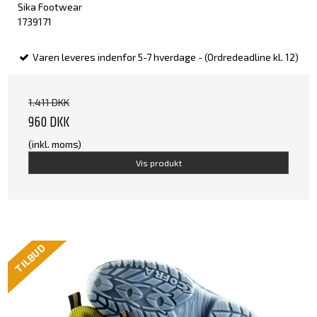
Sika Footwear
1739171
Varen leveres indenfor 5-7 hverdage - (Ordredeadline kl. 12)
1.411 DKK
960 DKK
(inkl. moms)
Vis produkt
TILBUD