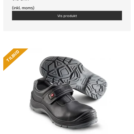
(inkl. moms)
Vis produkt
TILBUD