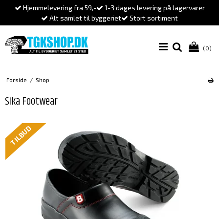
Hjemmelevering fra 59,-
1-3 dages levering på lagervarer
Alt samlet til byggeriet
Stort sortiment
(0)
Forside
/
Shop
Sika Footwear
TILBUD