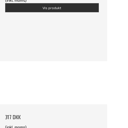
(inkl. moms)
Vis produkt
317 DKK
(inkl. moms)