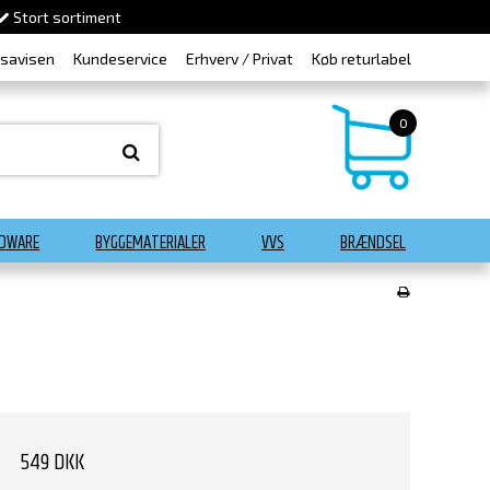
Stort sortiment
dsavisen
Kundeservice
Erhverv / Privat
Køb returlabel
0
DWARE
BYGGEMATERIALER
VVS
BRÆNDSEL
549 DKK