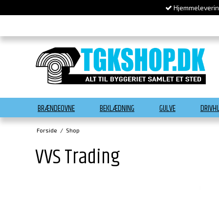
Hjemmelevering
BRÆNDEOVNE
BEKLÆDNING
GULVE
DRIVH
Forside
/
Shop
VVS Trading