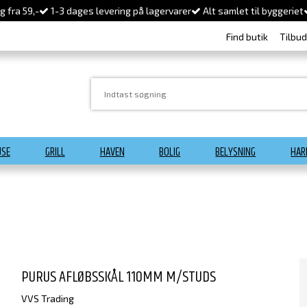
 fra 59,-
1-3 dages levering på lagervarer
Alt samlet til byggeriet
Find butik
Tilbu
USE
GRILL
HAVEN
BOLIG
BELYSNING
HAR
PURUS AFLØBSSKÅL 110MM M/STUDS
VVS Trading