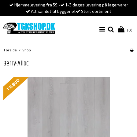
Hjemmelevering fra 59,-
1-3 dages levering på lagervarer
Alt samlet til byggeriet
Stort sortiment
(0)
Forside
/
Shop
Berry-Alloc
TILBUD