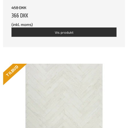
458 DKK
366 DKK
(inkl. moms)
Vis produkt
TILBUD