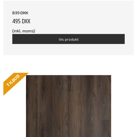
839 DKK
495 DKK
(inkl. moms)
Vis produkt
TILBUD