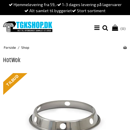
Hjemmelevering fra 59,-
1-3 dages levering på lagervarer
Alt samlet til byggeriet
Stort sortiment
(0)
Forside
/
Shop
HotWok
TILBUD