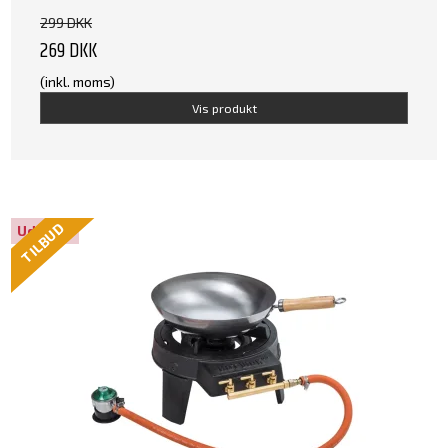
299 DKK
269 DKK
(inkl. moms)
Vis produkt
TILBUD
Udsolgt