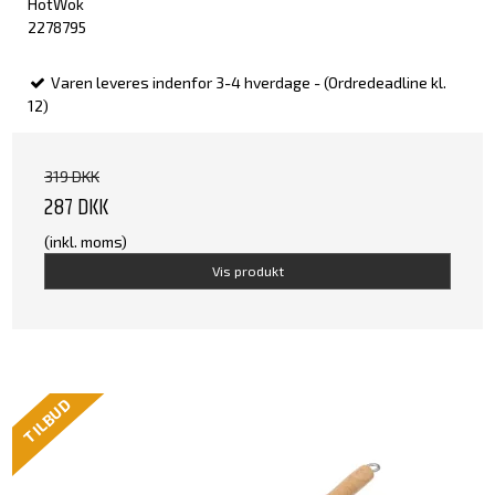
HotWok
2278795
Varen leveres indenfor 3-4 hverdage - (Ordredeadline kl.
12)
319 DKK
287 DKK
(inkl. moms)
Vis produkt
TILBUD