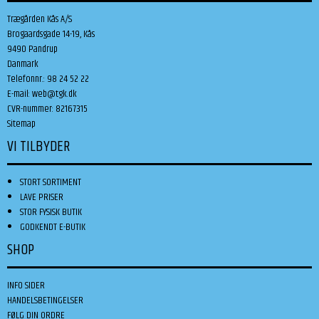
Trægården Kås A/S
Brogaardsgade 14-19, Kås
9490 Pandrup
Danmark
Telefonnr.
:
98 24 52 22
E-mail
:
web@tgk.dk
CVR-nummer
:
82167315
Sitemap
VI TILBYDER
STORT SORTIMENT
LAVE PRISER
STOR FYSISK BUTIK
GODKENDT E-BUTIK
SHOP
INFO SIDER
HANDELSBETINGELSER
FØLG DIN ORDRE