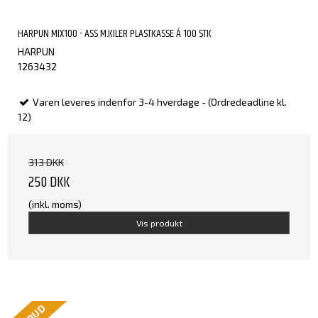
HARPUN MIX100 - ASS M.KILER PLASTKASSE Á 100 STK
HARPUN
1263432
Varen leveres indenfor 3-4 hverdage - (Ordredeadline kl.
12)
313 DKK
250 DKK
(inkl. moms)
Vis produkt