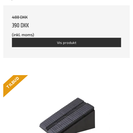
488 DKK
390 DKK
(inkl. moms)
Vis produkt
TILBUD