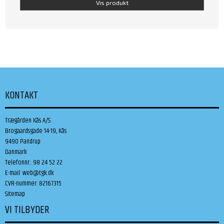
Vis produkt
KONTAKT
Trægården Kås A/S
Brogaardsgade 14-19, Kås
9490 Pandrup
Danmark
Telefonnr.
:
98 24 52 22
E-mail
:
web@tgk.dk
CVR-nummer
:
82167315
Sitemap
VI TILBYDER