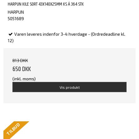
HARPUN KILE SORT 43X140X25MM KS Á 364 STK
HARPUN
5051689
Varen leveres indenfor 3-4 hverdage - (Ordredeadline kl.
12)
813 DKK
650 DKK
(inkl. moms)
Vis produkt
TILBUD