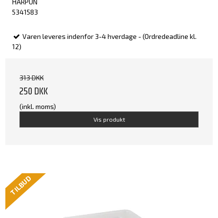
HARPUN
5341583
Varen leveres indenfor 3-4 hverdage - (Ordredeadline kl.
12)
313 DKK
250 DKK
(inkl. moms)
Vis produkt
TILBUD