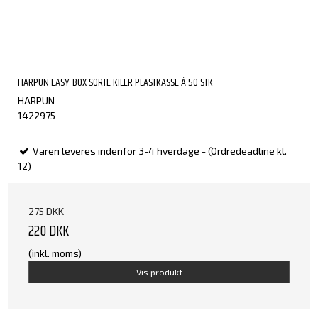
HARPUN EASY-BOX SORTE KILER PLASTKASSE Á 50 STK
HARPUN
1422975
Varen leveres indenfor 3-4 hverdage - (Ordredeadline kl.
12)
275 DKK
220 DKK
(inkl. moms)
Vis produkt