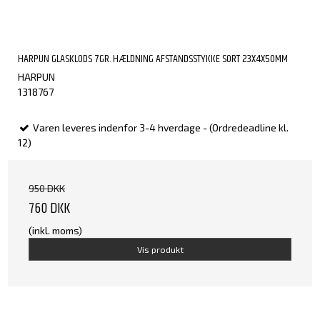
HARPUN GLASKLODS 7GR. HÆLDNING AFSTANDSSTYKKE SORT 23X4X50MM
HARPUN
1318767
Varen leveres indenfor 3-4 hverdage - (Ordredeadline kl.
12)
950 DKK
760 DKK
(inkl. moms)
Vis produkt