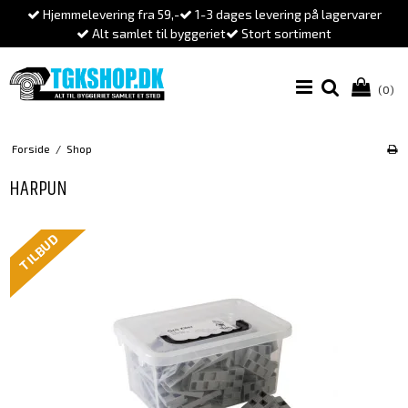
Hjemmelevering fra 59,-
1-3 dages levering på lagervarer
Alt samlet til byggeriet
Stort sortiment
(0)
Forside
/
Shop
HARPUN
TILBUD