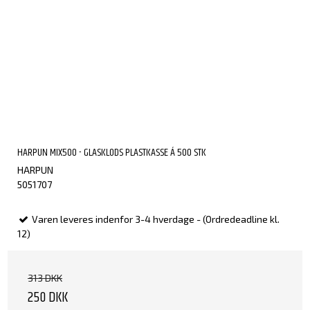
HARPUN MIX500 - GLASKLODS PLASTKASSE Á 500 STK
HARPUN
5051707
Varen leveres indenfor 3-4 hverdage - (Ordredeadline kl.
12)
313 DKK
250 DKK