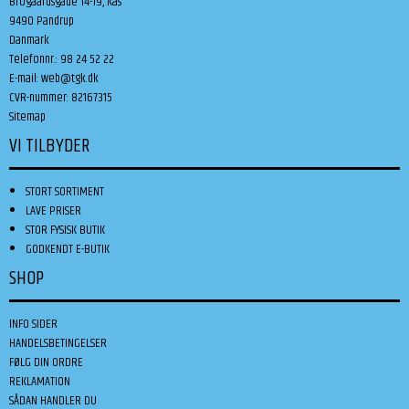
Brogaardsgade 14-19, Kås
9490 Pandrup
Danmark
Telefonnr.
:
98 24 52 22
E-mail
:
web@tgk.dk
CVR-nummer
:
82167315
Sitemap
VI TILBYDER
STORT SORTIMENT
LAVE PRISER
STOR FYSISK BUTIK
GODKENDT E-BUTIK
SHOP
INFO SIDER
HANDELSBETINGELSER
FØLG DIN ORDRE
REKLAMATION
SÅDAN HANDLER DU