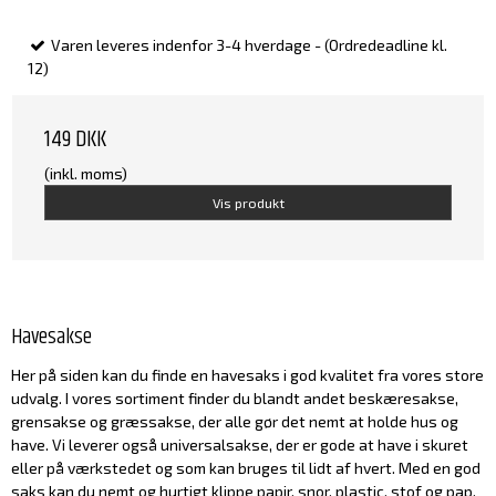
Varen leveres indenfor 3-4 hverdage - (Ordredeadline kl.
12)
149 DKK
(inkl. moms)
Vis produkt
Havesakse
Her på siden kan du finde en havesaks i god kvalitet fra vores store
udvalg. I vores sortiment finder du blandt andet beskæresakse,
grensakse og græssakse, der alle gør det nemt at holde hus og
have. Vi leverer også universalsakse, der er gode at have i skuret
eller på værkstedet og som kan bruges til lidt af hvert. Med en god
saks kan du nemt og hurtigt klippe papir, snor, plastic, stof og pap.