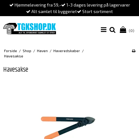
Hjemmelevering fra 59,-
1-3 dages levering på lagervarer
Alt samlet til byggeriet
Stort sortiment
(0)
Forside
/
Shop
/
Haven
/
Haveredskaber
/
Havesakse
Havesakse