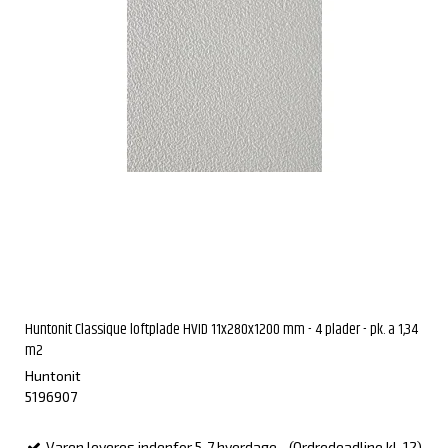
Huntonit Classique loftplade HVID 11x280x1200 mm - 4 plader - pk. a 1,34
m2
Huntonit
5196907
Varen leveres indenfor 5-7 hverdage - (Ordredeadline kl. 12)