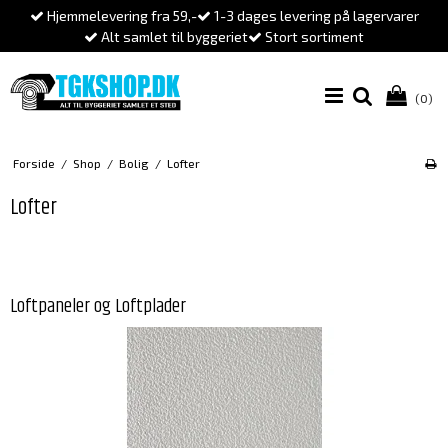
Hjemmelevering fra 59,-
1-3 dages levering på lagervarer
Alt samlet til byggeriet
Stort sortiment
(0)
Forside
/
Shop
/
Bolig
/
Lofter
Lofter
Loftpaneler og Loftplader