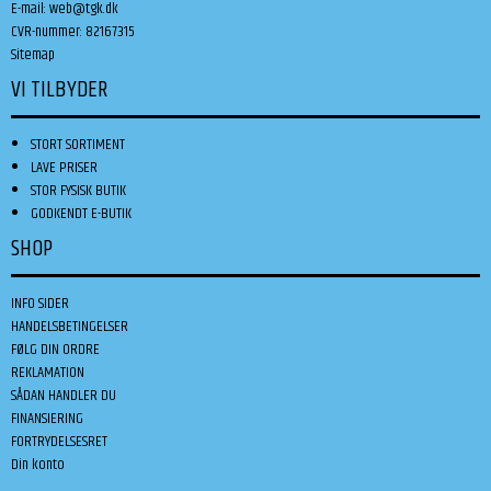
E-mail
:
web@tgk.dk
CVR-nummer
:
82167315
Sitemap
VI TILBYDER
STORT SORTIMENT
LAVE PRISER
STOR FYSISK BUTIK
GODKENDT E-BUTIK
SHOP
INFO SIDER
HANDELSBETINGELSER
FØLG DIN ORDRE
REKLAMATION
SÅDAN HANDLER DU
FINANSIERING
FORTRYDELSESRET
Din konto