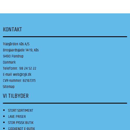
KONTAKT
Trægården Kås A/S
Brogaardsgade 14-19, Kås
9490 Pandrup
Danmark
Telefonnr.
:
98 24 52 22
E-mail
:
web@tgk.dk
CVR-nummer
:
82167315
Sitemap
VI TILBYDER
STORT SORTIMENT
LAVE PRISER
STOR FYSISK BUTIK
GODKENDT E-BUTIK