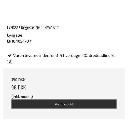
LYNGSØE Regnsæt Nylon/PVC sort
Lyngsøe
LR104054-07
Varen leveres indenfor 3-4 hverdage - (Ordredeadline kl.
12)
150 DKK
98 DKK
(inkl. moms)
Vis produkt