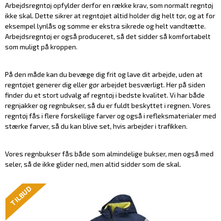
Arbejdsregntøj opfylder derfor en række krav, som normalt regntøj
ikke skal. Dette sikrer at regntøjet altid holder dig helt tør, og at for
eksempel lynlås og sømme er ekstra sikrede og helt vandtætte.
Arbejdsregntøj er også produceret, så det sidder så komfortabelt
som muligt på kroppen.
På den måde kan du bevæge dig frit og lave dit arbejde, uden at
regntøjet generer dig eller gør arbejdet besværligt. Her på siden
finder du et stort udvalg af regntøj i bedste kvalitet. Vi har både
regnjakker og regnbukser, så du er fuldt beskyttet i regnen. Vores
regntøj fås i flere forskellige farver og også i refleksmaterialer med
stærke farver, så du kan blive set, hvis arbejder i trafikken.
Vores regnbukser fås både som almindelige bukser, men også med
seler, så de ikke glider ned, men altid sidder som de skal.
TILBUD