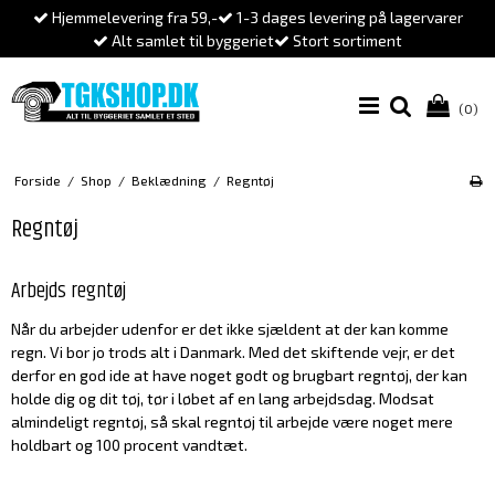
Hjemmelevering fra 59,-
1-3 dages levering på lagervarer
Alt samlet til byggeriet
Stort sortiment
(0)
Forside
/
Shop
/
Beklædning
/
Regntøj
Regntøj
Arbejds regntøj
Når du arbejder udenfor er det ikke sjældent at der kan komme
regn. Vi bor jo trods alt i Danmark. Med det skiftende vejr, er det
derfor en god ide at have noget godt og brugbart regntøj, der kan
holde dig og dit
tøj
, tør i løbet af en lang arbejdsdag. Modsat
almindeligt regntøj, så skal regntøj til arbejde være noget mere
holdbart og 100 procent vandtæt.