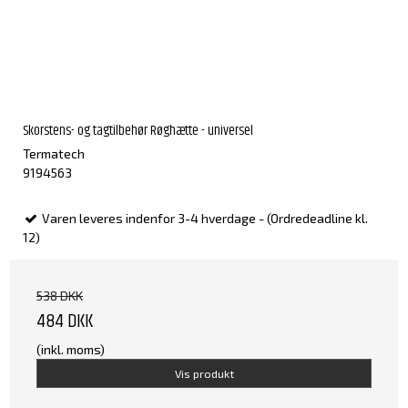
Skorstens- og tagtilbehør Røghætte - universel
Termatech
9194563
Varen leveres indenfor 3-4 hverdage - (Ordredeadline kl.
12)
538 DKK
484 DKK
(inkl. moms)
Vis produkt