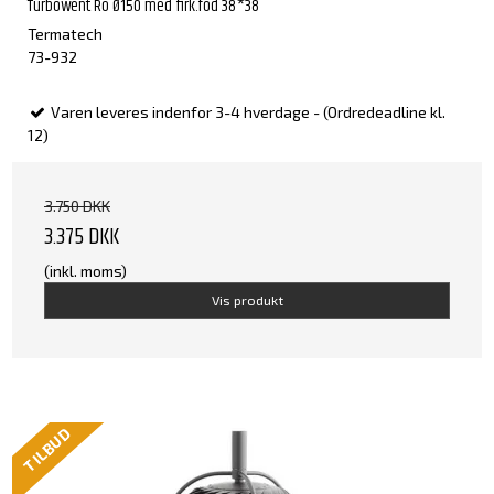
Turbowent Ro Ø150 med firk.fod 38*38
Termatech
73-932
Varen leveres indenfor 3-4 hverdage - (Ordredeadline kl.
12)
3.750 DKK
3.375 DKK
(inkl. moms)
Vis produkt
TILBUD