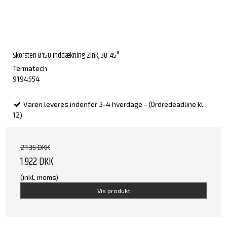
Skorsten Ø150 Inddækning Zink, 30-45°
Termatech
9194554
Varen leveres indenfor 3-4 hverdage - (Ordredeadline kl.
12)
2.135 DKK
1.922 DKK
(inkl. moms)
Vis produkt