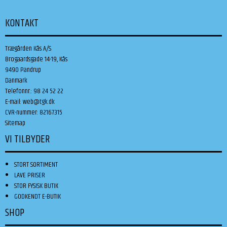
KONTAKT
Trægården Kås A/S
Brogaardsgade 14-19, Kås
9490 Pandrup
Danmark
Telefonnr.
:
98 24 52 22
E-mail
:
web@tgk.dk
CVR-nummer
:
82167315
Sitemap
VI TILBYDER
STORT SORTIMENT
LAVE PRISER
STOR FYSISK BUTIK
GODKENDT E-BUTIK
SHOP