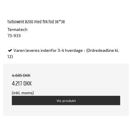
Turbowent Ø200 med firk.fod 38*38
Termatech
73-933
Varen leveres indenfor 3-4 hverdage - (Ordredeadline kl.
12)
4.685 DKK
4.217 DKK
(inkl. moms)
Vis produkt