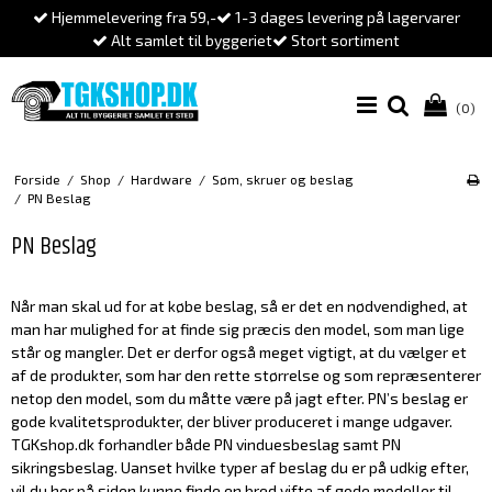
Hjemmelevering fra 59,-
1-3 dages levering på lagervarer
Alt samlet til byggeriet
Stort sortiment
(0)
Forside
/
Shop
/
Hardware
/
Søm, skruer og beslag
/
PN Beslag
PN Beslag
Når man skal ud for at købe beslag, så er det en nødvendighed, at
man har mulighed for at finde sig præcis den model, som man lige
står og mangler. Det er derfor også meget vigtigt, at du vælger et
af de produkter, som har den rette størrelse og som repræsenterer
netop den model, som du måtte være på jagt efter. PN’s beslag er
gode kvalitetsprodukter, der bliver produceret i mange udgaver.
TGKshop.dk forhandler både PN vinduesbeslag samt PN
sikringsbeslag. Uanset hvilke typer af beslag du er på udkig efter,
vil du her på siden kunne finde en bred vifte af gode modeller til