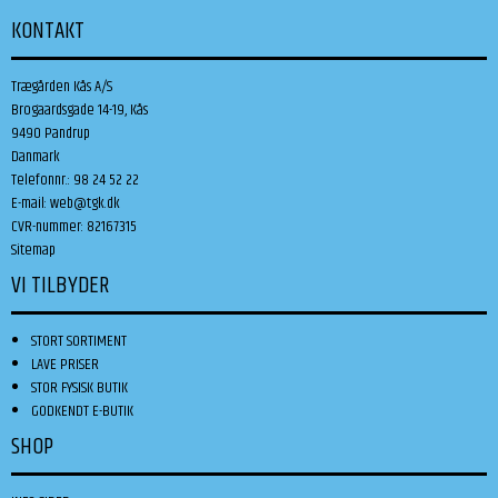
KONTAKT
Trægården Kås A/S
Brogaardsgade 14-19, Kås
9490 Pandrup
Danmark
Telefonnr.
:
98 24 52 22
E-mail
:
web@tgk.dk
CVR-nummer
:
82167315
Sitemap
VI TILBYDER
STORT SORTIMENT
LAVE PRISER
STOR FYSISK BUTIK
GODKENDT E-BUTIK
SHOP