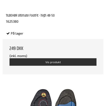
TILBEHØR Ultimate FootFit - high 48-50
1625380
På lager
249 DKK
(inkl. moms)
Vis produkt