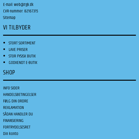
E-mail
:
web@tgk.dk
CVR-nummer
:
82167315
Sitemap
VI TILBYDER
STORT SORTIMENT
LAVE PRISER
STOR FYSISK BUTIK
GODKENDT E-BUTIK
SHOP
INFO SIDER
HANDELSBETINGELSER
FØLG DIN ORDRE
REKLAMATION
SÅDAN HANDLER DU
FINANSIERING
FORTRYDELSESRET
Din konto