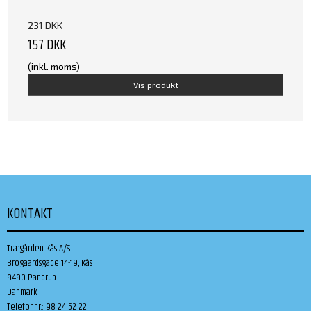
231 DKK
157 DKK
(inkl. moms)
Vis produkt
KONTAKT
Trægården Kås A/S
Brogaardsgade 14-19, Kås
9490 Pandrup
Danmark
Telefonnr.
:
98 24 52 22