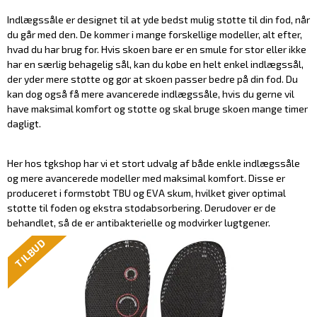
Indlægssåle er designet til at yde bedst mulig støtte til din fod, når
du går med den. De kommer i mange forskellige modeller, alt efter,
hvad du har brug for. Hvis skoen bare er en smule for stor eller ikke
har en særlig behagelig sål, kan du købe en helt enkel indlægssål,
der yder mere støtte og gør at skoen passer bedre på din fod. Du
kan dog også få mere avancerede indlægssåle, hvis du gerne vil
have maksimal komfort og støtte og skal bruge skoen mange timer
dagligt.
Her hos tgkshop har vi et stort udvalg af både enkle indlægssåle
og mere avancerede modeller med maksimal komfort. Disse er
produceret i formstøbt TBU og EVA skum, hvilket giver optimal
støtte til foden og ekstra stødabsorbering. Derudover er de
behandlet, så de er antibakterielle og modvirker lugtgener.
TILBUD