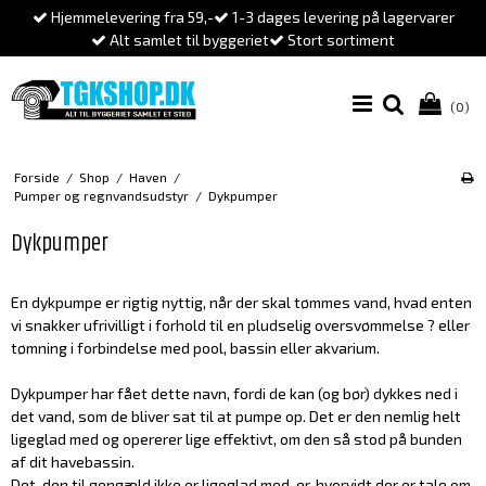
Hjemmelevering fra 59,-
1-3 dages levering på lagervarer
Alt samlet til byggeriet
Stort sortiment
(0)
Forside
/
Shop
/
Haven
/
Pumper og regnvandsudstyr
/
Dykpumper
Dykpumper
En dykpumpe er rigtig nyttig, når der skal tømmes vand, hvad enten
vi snakker ufrivilligt i forhold til en pludselig oversvømmelse ? eller
tømning i forbindelse med pool, bassin eller akvarium.
Dykpumper har fået dette navn, fordi de kan (og bør) dykkes ned i
det vand, som de bliver sat til at pumpe op. Det er den nemlig helt
ligeglad med og opererer lige effektivt, om den så stod på bunden
af dit havebassin.
Det, den til gengæld ikke er ligeglad med, er, hvorvidt der er tale om