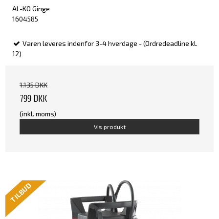
AL-KO Ginge
1604585
Varen leveres indenfor 3-4 hverdage - (Ordredeadline kl.
12)
1.135 DKK
799 DKK
(inkl. moms)
Vis produkt
TILBUD