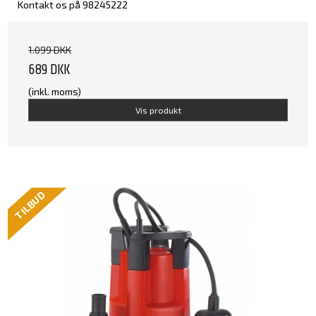
Kontakt os på 98245222
1.099 DKK
689 DKK
(inkl. moms)
Vis produkt
TILBUD