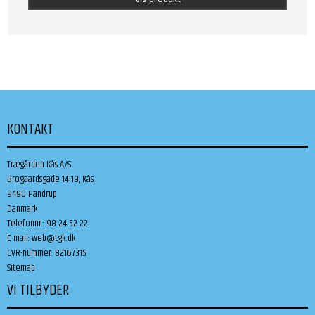
KONTAKT
Trægården Kås A/S
Brogaardsgade 14-19, Kås
9490 Pandrup
Danmark
Telefonnr.
:
98 24 52 22
E-mail
:
web@tgk.dk
CVR-nummer
:
82167315
Sitemap
VI TILBYDER