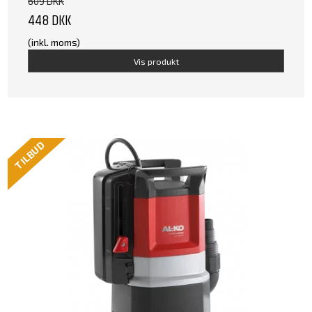
609 DKK
448 DKK
(inkl. moms)
Vis produkt
TILBUD