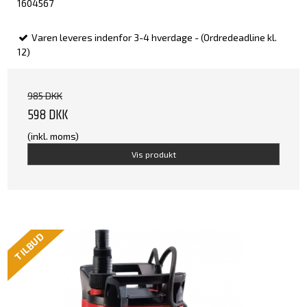
1604567
Varen leveres indenfor 3-4 hverdage - (Ordredeadline kl.
12)
985 DKK
598 DKK
(inkl. moms)
Vis produkt
TILBUD