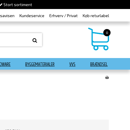
Stort sortiment
dsavisen
Kundeservice
Erhverv / Privat
Køb returlabel
0
DWARE
BYGGEMATERIALER
VVS
BRÆNDSEL