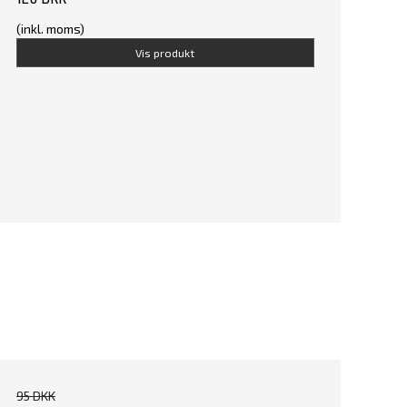
(inkl. moms)
Vis produkt
95 DKK