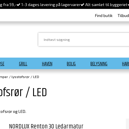
 fra 59,-
1-3 dages levering på lagervarer
Alt samlet til byggeriet
Find butik
Tilbu
USE
GRILL
HAVEN
BOLIG
BELYSNING
HAR
amper / lysstofsrør / LED
ofsrør / LED
tofsrør og LED.
NORDLUX Renton 30 Ledarmatur