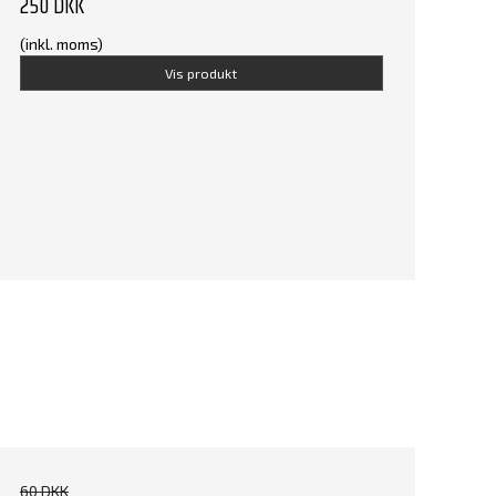
250 DKK
(inkl. moms)
Vis produkt
60 DKK