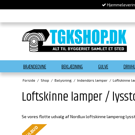
Hjemmelevering
BRÆNDEOVNE
BEKLÆDNING
GULVE
DRIVH
Forside
/
Shop
/
Belysning
/
Indendørs lamper
/
Loftskinne l
Loftskinne lamper / lysst
Se vores flotte udvalg af Nordlux loftskinne lamperog lyss
TILBUD