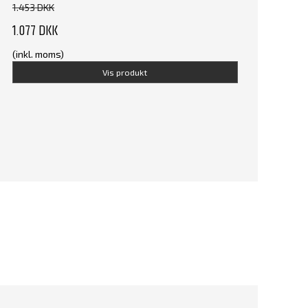
1.453 DKK
1.077 DKK
(inkl. moms)
Vis produkt