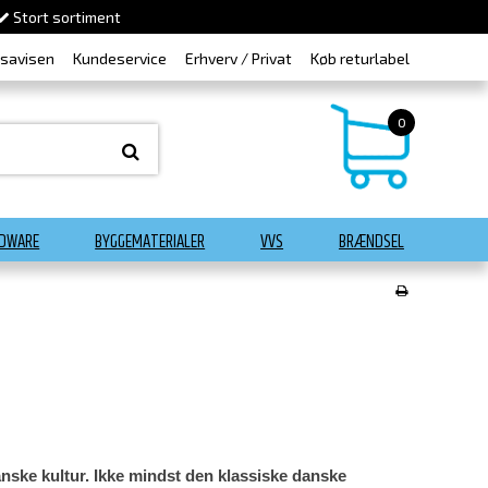
Stort sortiment
dsavisen
Kundeservice
Erhverv / Privat
Køb returlabel
0
DWARE
BYGGEMATERIALER
VVS
BRÆNDSEL
danske kultur. Ikke mindst den klassiske danske 