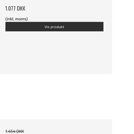
1.077 DKK
(inkl. moms)
Vis produkt
1.454 DKK