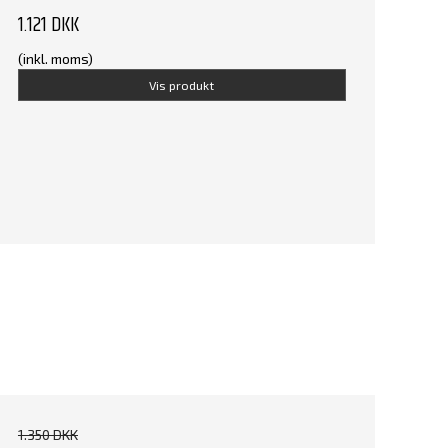
1.121 DKK
(inkl. moms)
Vis produkt
1.350 DKK