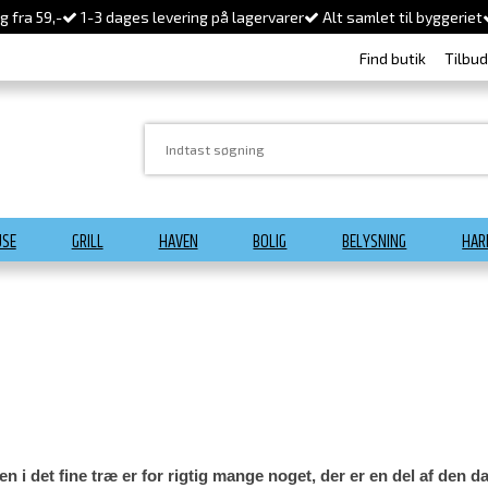
 fra 59,-
1-3 dages levering på lagervarer
Alt samlet til byggeriet
Find butik
Tilbu
USE
GRILL
HAVEN
BOLIG
BELYSNING
HAR
ren i det fine træ er for rigtig mange noget, der er en del af den 