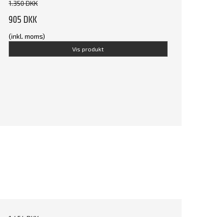
1.350 DKK
905 DKK
(inkl. moms)
Vis produkt