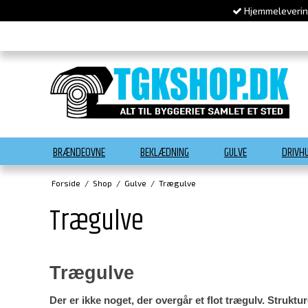
Hjemmelevering
BRÆNDEOVNE
BEKLÆDNING
GULVE
DRIVH
Forside
/
Shop
/
Gulve
/
Trægulve
Trægulve
Trægulve
Der er ikke noget, der overgår et flot trægulv. Struktu