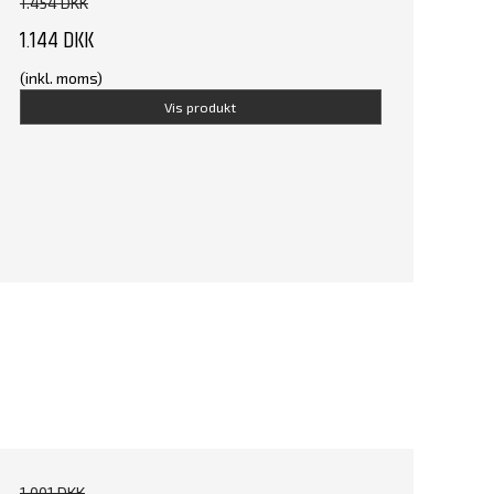
1.454 DKK
1.144 DKK
(inkl. moms)
Vis produkt
1.001 DKK