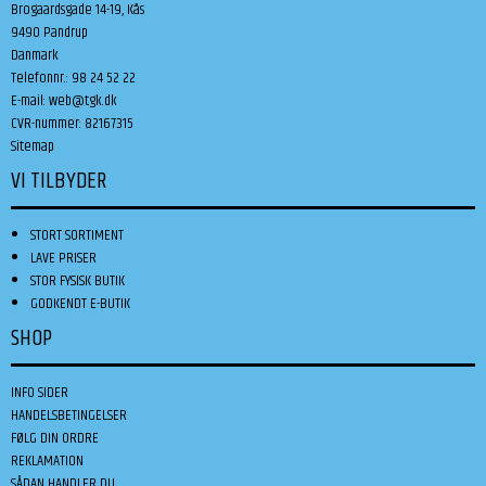
Brogaardsgade 14-19, Kås
9490 Pandrup
Danmark
Telefonnr.
:
98 24 52 22
E-mail
:
web@tgk.dk
CVR-nummer
:
82167315
Sitemap
VI TILBYDER
STORT SORTIMENT
LAVE PRISER
STOR FYSISK BUTIK
GODKENDT E-BUTIK
SHOP
INFO SIDER
HANDELSBETINGELSER
FØLG DIN ORDRE
REKLAMATION
SÅDAN HANDLER DU