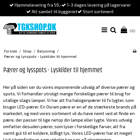
Hjemmelevering fra 59,-
1-3 dages levering på lagervarer
Alt samlet til byggeriet
Stort sortiment
(0)
Forside
/
Shop
/
Belysning
/
Pærer og lysspots - Lyskilder til hjemmet
Pærer og lysspots - Lyskilder til hjemmet
Her på siden ser du vores imponerende udvalg af diverse pærer og
spots. Vi forhandler utroligt mange forskellige pærer til brug for
utallige slags lamper. Vi har alt fra halogenpærer til fx lygter, som
bruger LED-pærer. En Osram pære er en af de stærkeste brands på
markedet, og med vores sortiment vil du have nemt ved at finde en
pære, der passer til lige netop din lampe eller lygte. Vores udvalg
omfatter desuden pærer, som lyser i forskellige farver, alt fra
varmt gul til et koldere, blåligt lys. Vores LED-pærer har et meget
lavt strømforbrug, som virkelig kan ses på elregningen.