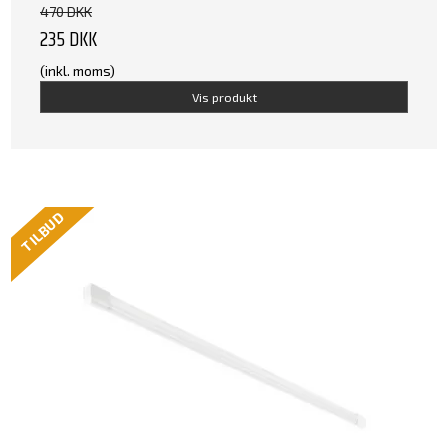
470 DKK
235 DKK
(inkl. moms)
Vis produkt
TILBUD