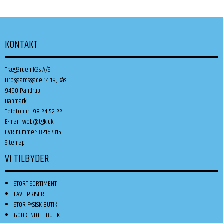
KONTAKT
Trægården Kås A/S
Brogaardsgade 14-19, Kås
9490 Pandrup
Danmark
Telefonnr.
:
98 24 52 22
E-mail
:
web@tgk.dk
CVR-nummer
:
82167315
Sitemap
VI TILBYDER
STORT SORTIMENT
LAVE PRISER
STOR FYSISK BUTIK
GODKENDT E-BUTIK