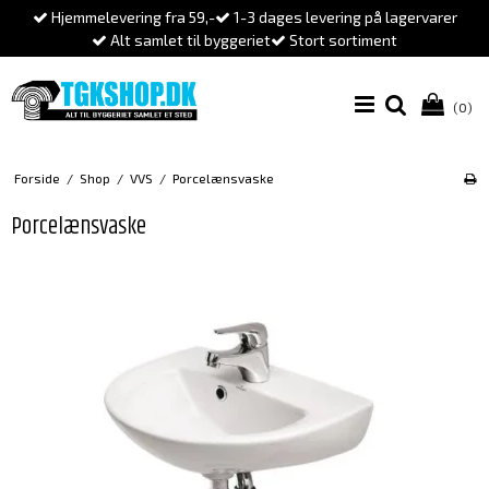
Hjemmelevering fra 59,-
1-3 dages levering på lagervarer
Alt samlet til byggeriet
Stort sortiment
(0)
Forside
/
Shop
/
VVS
/
Porcelænsvaske
Porcelænsvaske