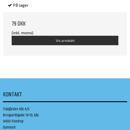
På lager
79 DKK
(inkl. moms)
Vis produkt
KONTAKT
Trægården Kås A/S
Brogaardsgade 14-19, Kås
9490 Pandrup
Danmark