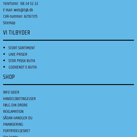
Telefonnr.
:
98 24 52 22
E-mail
:
web@tgk.dk
CVR-nummer
:
82167315
Sitemap
VI TILBYDER
STORT SORTIMENT
LAVE PRISER
STOR FYSISK BUTIK
GODKENDT E-BUTIK
SHOP
INFO SIDER
HANDELSBETINGELSER
FØLG DIN ORDRE
REKLAMATION
SÅDAN HANDLER DU
FINANSIERING
FORTRYDELSESRET