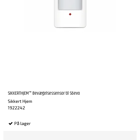
SIKKERTHJEM™ Bevægelsessensor til S6evo
Sikkert Hjem
1922242
På lager