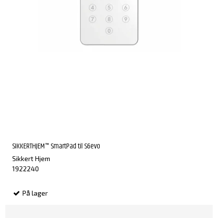
SIKKERTHJEM™ SmartPad til S6evo
Sikkert Hjem
1922240
På lager