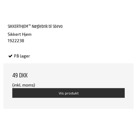
SIKKERTHJEM™ Nøglebrik til S6evo
Sikkert Hjem
1922238
På lager
49 DKK
(inkl. moms)
Vis produkt