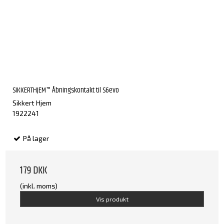
SIKKERTHJEM™ Åbningskontakt til S6evo
Sikkert Hjem
1922241
På lager
179 DKK
(inkl. moms)
Vis produkt