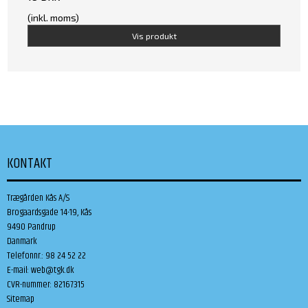
(inkl. moms)
Vis produkt
KONTAKT
Trægården Kås A/S
Brogaardsgade 14-19, Kås
9490 Pandrup
Danmark
Telefonnr.
:
98 24 52 22
E-mail
:
web@tgk.dk
CVR-nummer
:
82167315
Sitemap