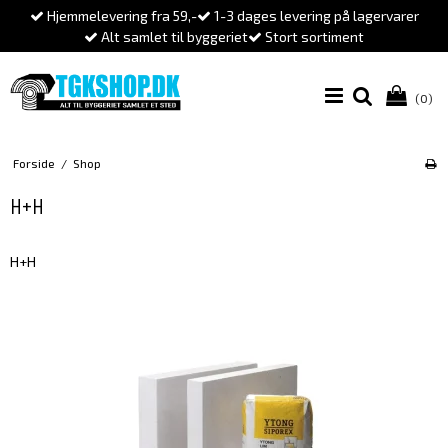
Hjemmelevering fra 59,-
1-3 dages levering på lagervarer
Alt samlet til byggeriet
Stort sortiment
(0)
Forside
/
Shop
H+H
H+H