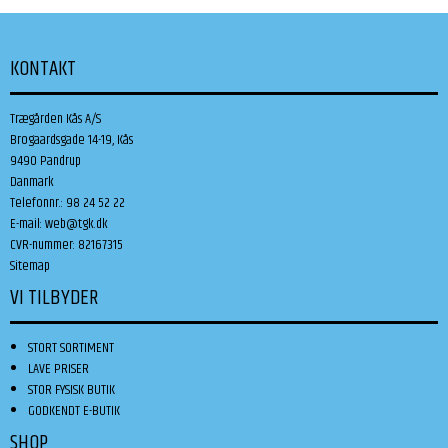
KONTAKT
Trægården Kås A/S
Brogaardsgade 14-19, Kås
9490 Pandrup
Danmark
Telefonnr.
:
98 24 52 22
E-mail
:
web@tgk.dk
CVR-nummer
:
82167315
Sitemap
VI TILBYDER
STORT SORTIMENT
LAVE PRISER
STOR FYSISK BUTIK
GODKENDT E-BUTIK
SHOP