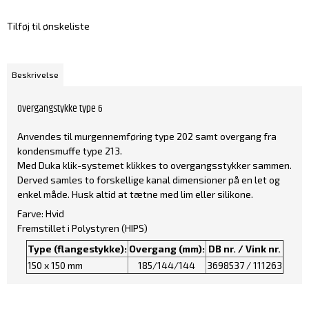
Tilføj til ønskeliste
Beskrivelse
Overgangstykke type 6
Anvendes til murgennemføring type 202 samt overgang fra
kondensmuffe type 213.
Med Duka klik-systemet klikkes to overgangsstykker sammen.
Derved samles to forskellige kanal dimensioner på en let og
enkel måde. Husk altid at tætne med lim eller silikone.
Farve: Hvid
Fremstillet i Polystyren (HIPS)
Type (flangestykke):
Overgang (mm):
DB nr. / Vink nr.
150 x 150 mm
185/144/144
3698537 / 111263