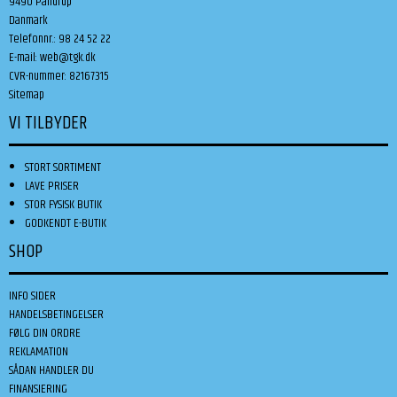
9490 Pandrup
Danmark
Telefonnr.
:
98 24 52 22
E-mail
:
web@tgk.dk
CVR-nummer
:
82167315
Sitemap
VI TILBYDER
STORT SORTIMENT
LAVE PRISER
STOR FYSISK BUTIK
GODKENDT E-BUTIK
SHOP
INFO SIDER
HANDELSBETINGELSER
FØLG DIN ORDRE
REKLAMATION
SÅDAN HANDLER DU
FINANSIERING