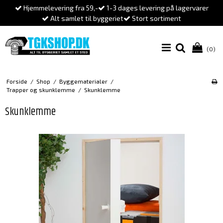
Hjemmelevering fra 59,-
1-3 dages levering på lagervarer
Alt samlet til byggeriet
Stort sortiment
(0)
Forside
/
Shop
/
Byggematerialer
/
Trapper og skunklemme
/
Skunklemme
Skunklemme