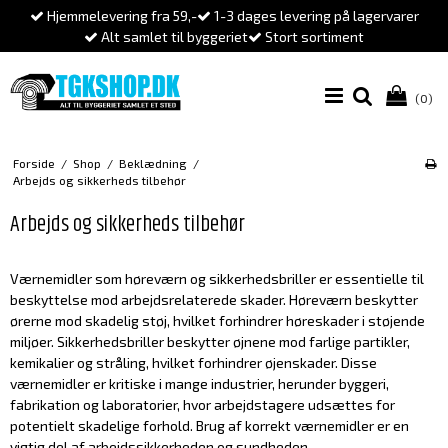
Hjemmelevering fra 59,-
1-3 dages levering på lagervarer
Alt samlet til byggeriet
Stort sortiment
(0)
Forside
/
Shop
/
Beklædning
/
Arbejds og sikkerheds tilbehør
Arbejds og sikkerheds tilbehør
Værnemidler som høreværn og sikkerhedsbriller er essentielle til
beskyttelse mod arbejdsrelaterede skader. Høreværn beskytter
ørerne mod skadelig støj, hvilket forhindrer høreskader i støjende
miljøer. Sikkerhedsbriller beskytter øjnene mod farlige partikler,
kemikalier og stråling, hvilket forhindrer øjenskader. Disse
værnemidler er kritiske i mange industrier, herunder byggeri,
fabrikation og laboratorier, hvor arbejdstagere udsættes for
potentielt skadelige forhold. Brug af korrekt værnemidler er en
vigtig del af arbejdssikkerheden og sundheden.