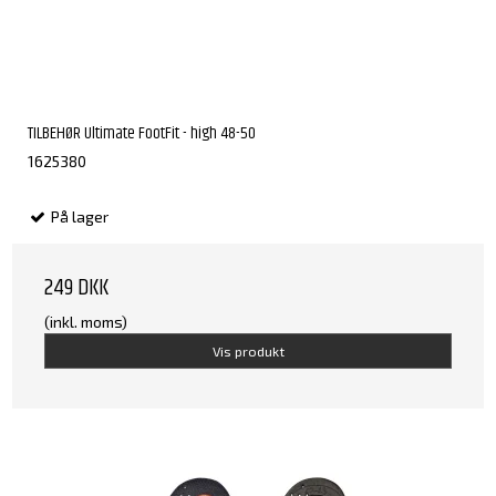
TILBEHØR Ultimate FootFit - high 48-50
1625380
På lager
249 DKK
(inkl. moms)
Vis produkt