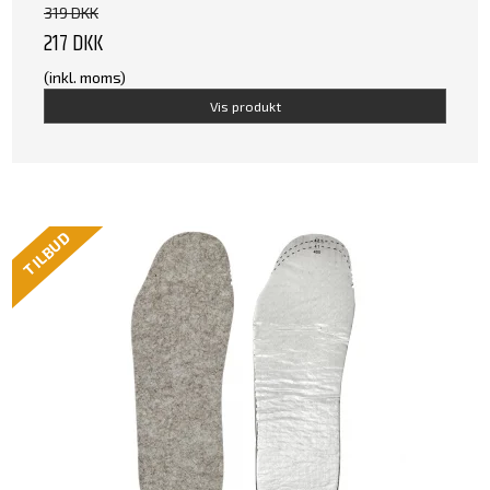
319 DKK
217 DKK
(inkl. moms)
Vis produkt
TILBUD