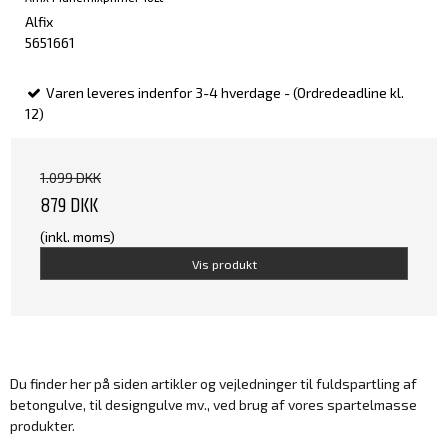
Alfix
5651661
Varen leveres indenfor 3-4 hverdage - (Ordredeadline kl.
12)
1.099 DKK
879 DKK
(inkl. moms)
Vis produkt
Du finder her på siden artikler og vejledninger til fuldspartling af
betongulve, til designgulve mv., ved brug af vores spartelmasse
produkter.