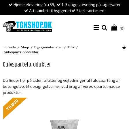
Hjemmelevering fra 59,-
1-3 dages levering på lagervarer
Alt samlet til byggeriet
Stort sortiment
(0)
Forside
/
Shop
/
Byggematerialer
/
Alfix
/
Gulvspartelprodukter
Gulvspartelprodukter
Du finder her på siden artikler og vejledninger til fuldspartling af
betongulve, til designgulve mv., ved brug af vores spartelmasse
produkter.
TILBUD