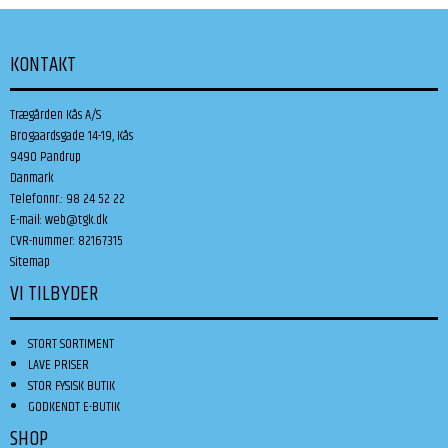
KONTAKT
Trægården Kås A/S
Brogaardsgade 14-19, Kås
9490 Pandrup
Danmark
Telefonnr.
:
98 24 52 22
E-mail
:
web@tgk.dk
CVR-nummer
:
82167315
Sitemap
VI TILBYDER
STORT SORTIMENT
LAVE PRISER
STOR FYSISK BUTIK
GODKENDT E-BUTIK
SHOP