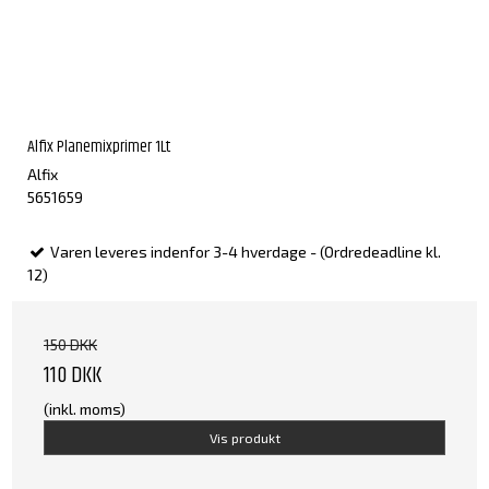
Alfix Planemixprimer 1Lt
Alfix
5651659
Varen leveres indenfor 3-4 hverdage - (Ordredeadline kl.
12)
150 DKK
110 DKK
(inkl. moms)
Vis produkt