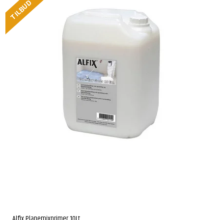
TILBUD
Alfix Planemixprimer 10Lt