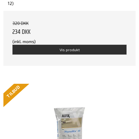
12)
320 DKK
234 DKK
(inkl. moms)
Vis produkt
TILBUD