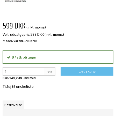
599 DKK
(inkl. moms)
Vejl. udsalgspris 599 DKK
(inkl. moms)
Model/Varenr.:
2036190
97
stk
på lager
stk
LÆG I KURV
Tilføj til ønskeliste
Beskrivelse