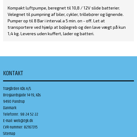
Kompakt luftpumpe, beregnet til 10,8 / 12V slide batterier.
Velegnet til pumpning af biler, cykler, trillebører og lignende.
Pumper op til 8 Bar i interval a 5 min. on - off. Let at
transportere ved hjælp at bøjlegreb og den lave vægt på kun
1,4 kg. Leveres uden kuffert, lader og batteri.
KONTAKT
Trægården Kås A/S
Brogaardsgade 14-19, Kås
9490 Pandrup
Danmark
Telefonnr.
:
98 24 52 22
E-mail
:
web@tgk.dk
CVR-nummer
:
82167315
Sitemap