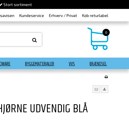
Stort sortiment
dsavisen
Kundeservice
Erhverv / Privat
Køb returlabel
0
DWARE
BYGGEMATERIALER
VVS
BRÆNDSEL
HJØRNE UDVENDIG BLÅ