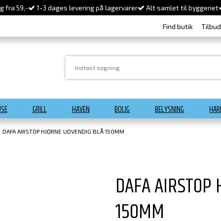
 fra 59,-
1-3 dages levering på lagervarer
Alt samlet til byggeriet
Find butik
Tilbu
USE
GRILL
HAVEN
BOLIG
BELYSNING
HAR
DAFA AIRSTOP HJØRNE UDVENDIG BLÅ 150MM
DAFA AIRSTOP 
150MM