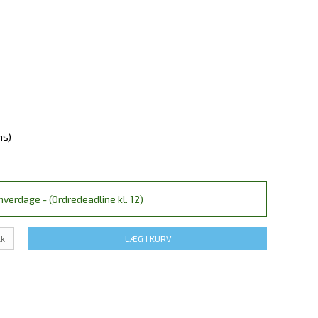
ms)
verdage - (Ordredeadline kl. 12)
tk
LÆG I KURV