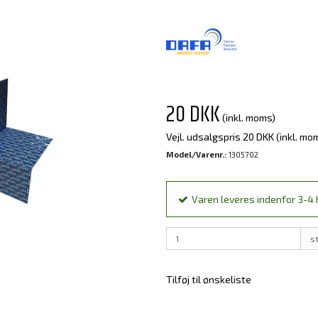
20 DKK
(inkl. moms)
Vejl. udsalgspris 20 DKK
(inkl. mo
Model/Varenr.:
1305702
Varen leveres indenfor 3-4 h
s
Tilføj til ønskeliste