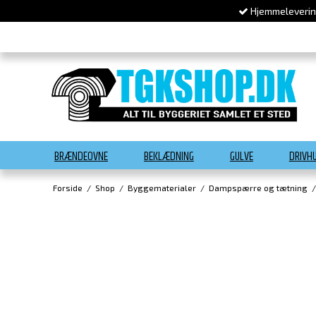
Hjemmelevering
BRÆNDEOVNE
BEKLÆDNING
GULVE
DRIVH
Forside
/
Shop
/
Byggematerialer
/
Dampspærre og tætning
/