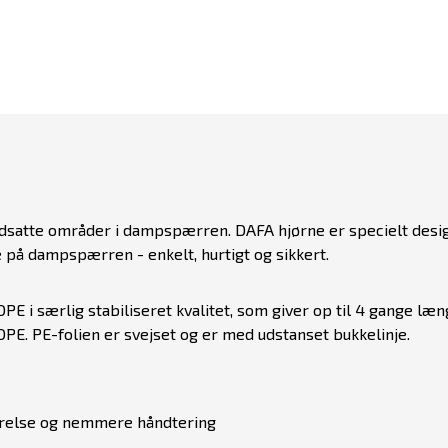
satte områder i dampspærren. DAFA hjørne er specielt design
 på dampspærren - enkelt, hurtigt og sikkert.
E i særlig stabiliseret kvalitet, som giver op til 4 gange længer
DPE. PE-folien er svejset og er med udstanset bukkelinje.
arelse og nemmere håndtering