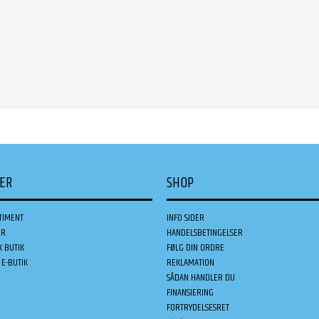
DER
SHOP
TIMENT
INFO SIDER
ER
HANDELSBETINGELSER
K BUTIK
FØLG DIN ORDRE
E-BUTIK
REKLAMATION
SÅDAN HANDLER DU
FINANSIERING
FORTRYDELSESRET