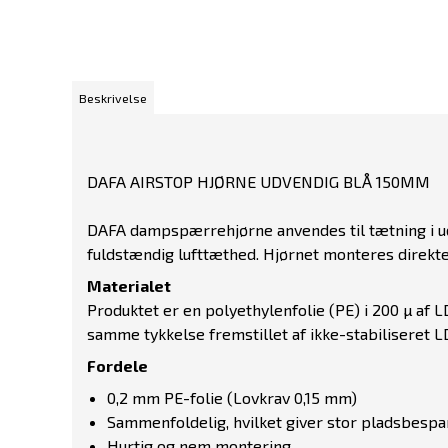
Beskrivelse
DAFA AIRSTOP HJØRNE UDVENDIG BLÅ 150MM
DAFA dampspærrehjørne anvendes til tætning i ud
fuldstændig lufttæthed. Hjørnet monteres direkte
Materialet
Produktet er en polyethylenfolie (PE) i 200 µ af LDP
samme tykkelse fremstillet af ikke-stabiliseret L
Fordele
0,2 mm PE-folie (Lovkrav 0,15 mm)
Sammenfoldelig, hvilket giver stor pladsbesp
Hurtig og nem montering