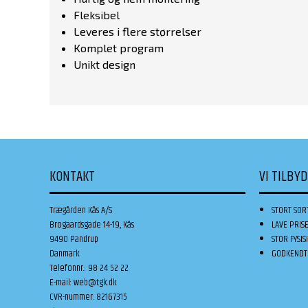
Fleksibel
Leveres i flere størrelser
Komplet program
Unikt design
KONTAKT
VI TILBY
Trægården Kås A/S
STORT SOR
Brogaardsgade 14-19, Kås
LAVE PRIS
9490 Pandrup
STOR FYSIS
Danmark
GODKENDT 
Telefonnr.
:
98 24 52 22
E-mail
:
web@tgk.dk
CVR-nummer
:
82167315