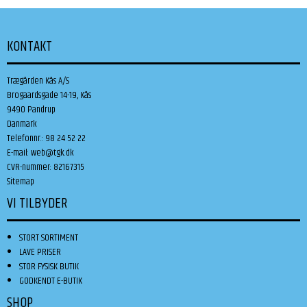
KONTAKT
Trægården Kås A/S
Brogaardsgade 14-19, Kås
9490 Pandrup
Danmark
Telefonnr.
:
98 24 52 22
E-mail
:
web@tgk.dk
CVR-nummer
:
82167315
Sitemap
VI TILBYDER
STORT SORTIMENT
LAVE PRISER
STOR FYSISK BUTIK
GODKENDT E-BUTIK
SHOP