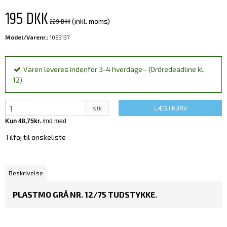
195 DKK
229 DKK
(inkl. moms)
Model/Varenr.:
1093137
Varen leveres indenfor 3-4 hverdage - (Ordredeadline kl.
12)
stk
LÆG I KURV
Tilføj til ønskeliste
Beskrivelse
PLASTMO GRÅ NR. 12/75 TUDSTYKKE.