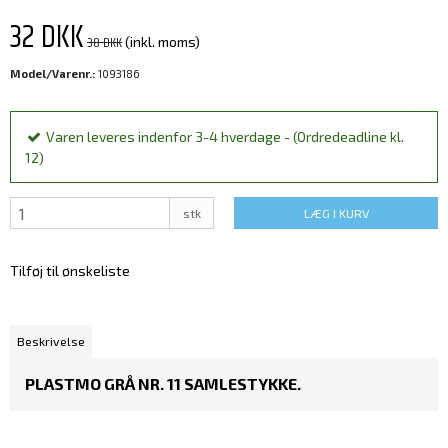
32 DKK
38 DKK
(inkl. moms)
Model/Varenr.:
1093186
Varen leveres indenfor 3-4 hverdage - (Ordredeadline kl.
12)
stk
LÆG I KURV
Tilføj til ønskeliste
Beskrivelse
PLASTMO GRÅ NR. 11 SAMLESTYKKE.