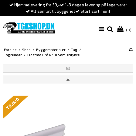
Hjemmelevering fra 59,-
1-3 dages levering på lagervarer
Alt samlet til byggeriet
Stort sortiment
(0)
Forside
/
Shop
/
Byggematerialer
/
Tag
/
Tagrender
/
Plastmo Grå Nr. 11 Samlestykke
TILBUD