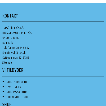
KONTAKT
Trægården Kås A/S
Brogaardsgade 14-19, Kås
9490 Pandrup
Danmark
Telefonnr.
:
98 24 52 22
E-mail
:
web@tgk.dk
CVR-nummer
:
82167315
Sitemap
VI TILBYDER
STORT SORTIMENT
LAVE PRISER
STOR FYSISK BUTIK
GODKENDT E-BUTIK
SHOP