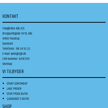
KONTAKT
Trægården Kås A/S
Brogaardsgade 14-19, Kås
9490 Pandrup
Danmark
Telefonnr.
:
98 24 52 22
E-mail
:
web@tgk.dk
CVR-nummer
:
82167315
Sitemap
VI TILBYDER
STORT SORTIMENT
LAVE PRISER
STOR FYSISK BUTIK
GODKENDT E-BUTIK
SHOP