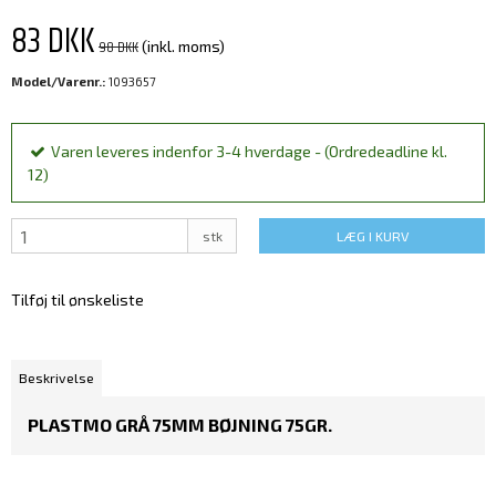
83 DKK
98 DKK
(inkl. moms)
Model/Varenr.:
1093657
Varen leveres indenfor 3-4 hverdage - (Ordredeadline kl.
12)
stk
LÆG I KURV
Tilføj til ønskeliste
Beskrivelse
PLASTMO GRÅ 75MM BØJNING 75GR.