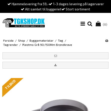
Hjemmelevering fra 59,-
1-3 dages levering på lagervarer
Alt samlet til byggeriet
Stort sortiment
(0)
Forside
/
Shop
/
Byggematerialer
/
Tag
/
Tagrender
/
Plastmo Grå 90/150Mm Brøndkrave
TILBUD