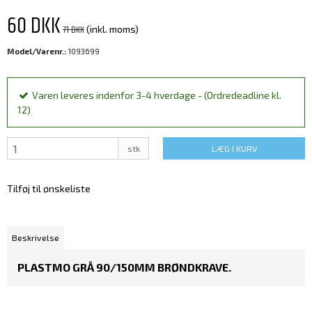
60 DKK
71 DKK
(inkl. moms)
Model/Varenr.:
1093699
Varen leveres indenfor 3-4 hverdage - (Ordredeadline kl.
12)
stk
LÆG I KURV
Tilføj til ønskeliste
Beskrivelse
PLASTMO GRÅ 90/150MM BRØNDKRAVE.