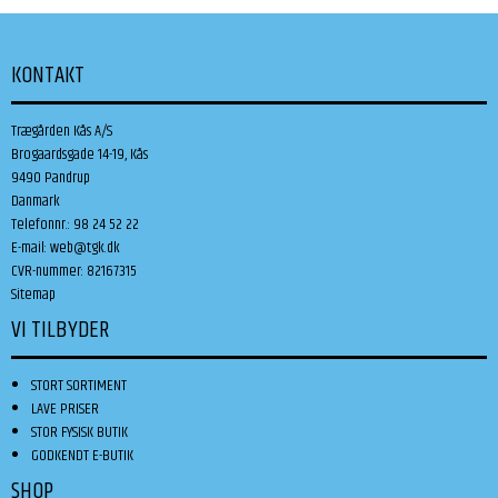
KONTAKT
Trægården Kås A/S
Brogaardsgade 14-19, Kås
9490 Pandrup
Danmark
Telefonnr.
:
98 24 52 22
E-mail
:
web@tgk.dk
CVR-nummer
:
82167315
Sitemap
VI TILBYDER
STORT SORTIMENT
LAVE PRISER
STOR FYSISK BUTIK
GODKENDT E-BUTIK
SHOP