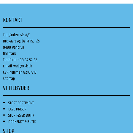
KONTAKT
Trægården Kås A/S
Brogaardsgade 14-19, Kås
9490 Pandrup
Danmark
Telefonnr.
:
98 24 52 22
E-mail
:
web@tgk.dk
CVR-nummer
:
82167315
Sitemap
VI TILBYDER
STORT SORTIMENT
LAVE PRISER
STOR FYSISK BUTIK
GODKENDT E-BUTIK
SHOP