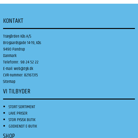
KONTAKT
Trægården Kås A/S
Brogaardsgade 14-19, Kås
9490 Pandrup
Danmark
Telefonnr.
:
98 24 52 22
E-mail
:
web@tgk.dk
CVR-nummer
:
82167315
Sitemap
VI TILBYDER
STORT SORTIMENT
LAVE PRISER
STOR FYSISK BUTIK
GODKENDT E-BUTIK
SHOP