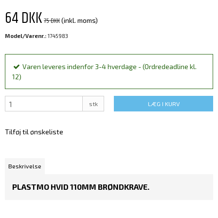
64 DKK
75 DKK
(inkl. moms)
Model/Varenr.:
1745983
Varen leveres indenfor 3-4 hverdage - (Ordredeadline kl.
12)
stk
LÆG I KURV
Tilføj til ønskeliste
Beskrivelse
PLASTMO HVID 110MM BRØNDKRAVE.