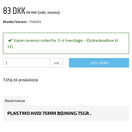
83 DKK
98 DKK
(inkl. moms)
Model/Varenr.:
1746254
Varen leveres indenfor 3-4 hverdage - (Ordredeadline kl.
12)
stk
LÆG I KURV
Tilføj til ønskeliste
Beskrivelse
PLASTMO HVID 75MM BØJNING 75GR..