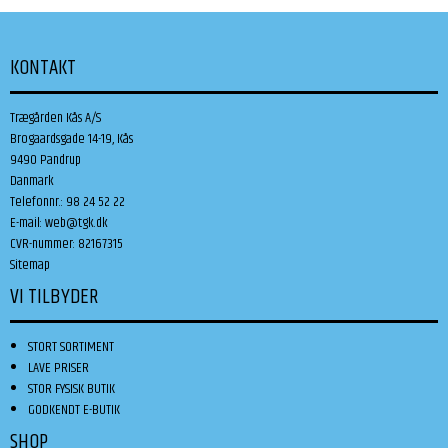
KONTAKT
Trægården Kås A/S
Brogaardsgade 14-19, Kås
9490 Pandrup
Danmark
Telefonnr.
:
98 24 52 22
E-mail
:
web@tgk.dk
CVR-nummer
:
82167315
Sitemap
VI TILBYDER
STORT SORTIMENT
LAVE PRISER
STOR FYSISK BUTIK
GODKENDT E-BUTIK
SHOP