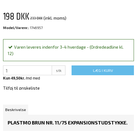
198 DKK
233 DKK
(inkl. moms)
Model/Varenr.:
1746957
Varen leveres indenfor 3-4 hverdage - (Ordredeadline kl.
12)
stk
LÆG I KURV
Tilføj til ønskeliste
Beskrivelse
PLASTMO BRUN NR. 11/75 EXPANSIONSTUDSTYKKE.