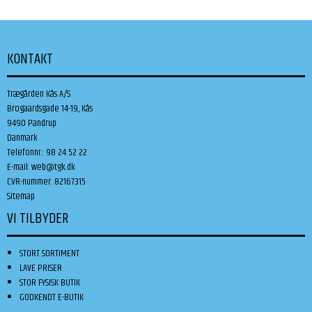
KONTAKT
Trægården Kås A/S
Brogaardsgade 14-19, Kås
9490 Pandrup
Danmark
Telefonnr.
:
98 24 52 22
E-mail
:
web@tgk.dk
CVR-nummer
:
82167315
Sitemap
VI TILBYDER
STORT SORTIMENT
LAVE PRISER
STOR FYSISK BUTIK
GODKENDT E-BUTIK