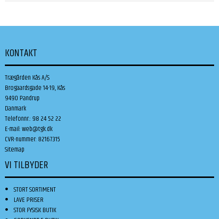
KONTAKT
Trægården Kås A/S
Brogaardsgade 14-19, Kås
9490 Pandrup
Danmark
Telefonnr.
:
98 24 52 22
E-mail
:
web@tgk.dk
CVR-nummer
:
82167315
Sitemap
VI TILBYDER
STORT SORTIMENT
LAVE PRISER
STOR FYSISK BUTIK