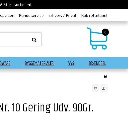
Stort sortiment
dsavisen
Kundeservice
Erhverv / Privat
Køb returlabel
0
DWARE
BYGGEMATERIALER
VVS
BRÆNDSEL
r. 10 Gering Udv. 90Gr.