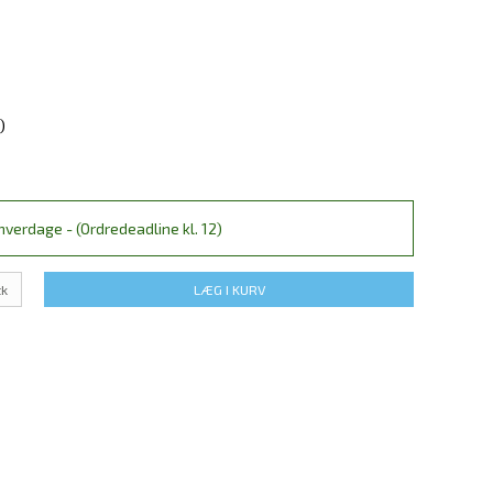
)
verdage - (Ordredeadline kl. 12)
tk
LÆG I KURV