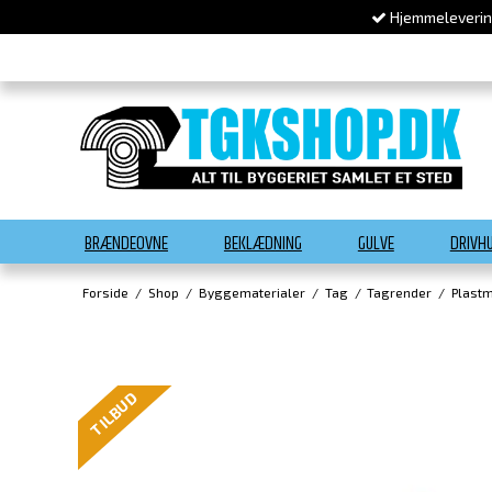
Hjemmelevering
BRÆNDEOVNE
BEKLÆDNING
GULVE
DRIVH
Forside
/
Shop
/
Byggematerialer
/
Tag
/
Tagrender
/
Plastm
TILBUD