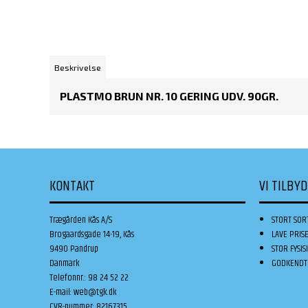
Beskrivelse
PLASTMO BRUN NR. 10 GERING UDV. 90GR.
KONTAKT
VI TILBY
Trægården Kås A/S
STORT SOR
Brogaardsgade 14-19, Kås
LAVE PRIS
9490 Pandrup
STOR FYSIS
Danmark
GODKENDT 
Telefonnr.
:
98 24 52 22
E-mail
:
web@tgk.dk
CVR-nummer
:
82167315