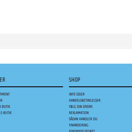
DER
SHOP
TIMENT
INFO SIDER
ER
HANDELSBETINGELSER
K BUTIK
FØLG DIN ORDRE
E-BUTIK
REKLAMATION
SÅDAN HANDLER DU
FINANSIERING
FORTRYDELSESRET