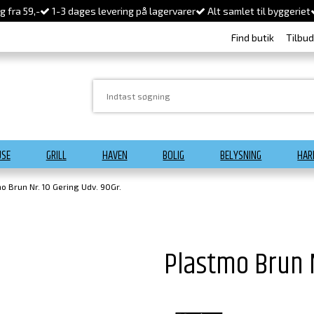
 fra 59,-
1-3 dages levering på lagervarer
Alt samlet til byggeriet
Find butik
Tilbu
USE
GRILL
HAVEN
BOLIG
BELYSNING
HAR
o Brun Nr. 10 Gering Udv. 90Gr.
Plastmo Brun N