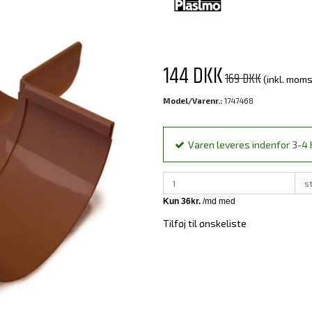
144 DKK
169 DKK
(inkl. moms
Model/Varenr.:
1747468
Varen leveres indenfor 3-4 h
s
Tilføj til ønskeliste