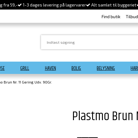
 fra 59,-
1-3 dages levering på lagervarer
Alt samlet til byggeriet
Find butik
Tilbu
USE
GRILL
HAVEN
BOLIG
BELYSNING
HAR
o Brun Nr. 11 Gering Udv. 90Gr.
Plastmo Brun N