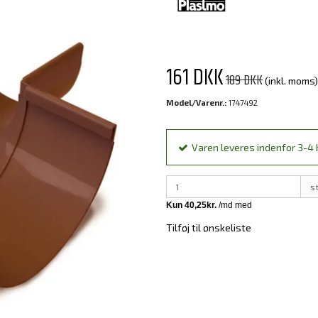
161 DKK
189 DKK
(inkl. moms)
Model/Varenr.:
1747492
Varen leveres indenfor 3-4 h
s
Tilføj til ønskeliste