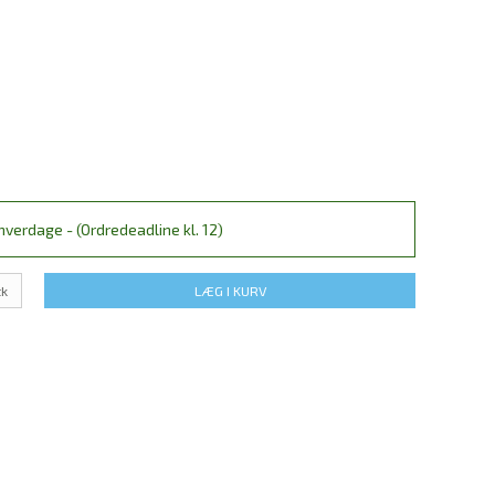
verdage - (Ordredeadline kl. 12)
tk
LÆG I KURV