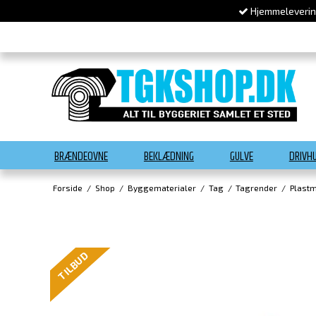
Hjemmelevering
BRÆNDEOVNE
BEKLÆDNING
GULVE
DRIVH
Forside
/
Shop
/
Byggematerialer
/
Tag
/
Tagrender
/
Plastm
TILBUD