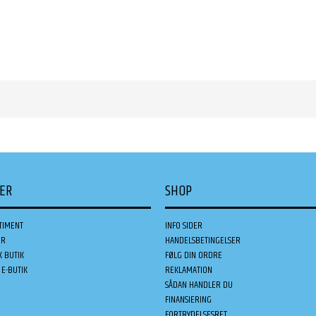
DER
SHOP
TIMENT
INFO SIDER
ER
HANDELSBETINGELSER
K BUTIK
FØLG DIN ORDRE
E-BUTIK
REKLAMATION
SÅDAN HANDLER DU
FINANSIERING
FORTRYDELSESRET