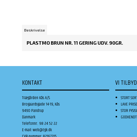
Beskrivelse
PLASTMO BRUN NR. 11 GERING UDV. 90GR.
KONTAKT
VI TILBY
Trægården Kås A/S
STORT SOR
Brogaardsgade 14-19, Kås
LAVE PRIS
9490 Pandrup
STOR FYSIS
Danmark
GODKENDT 
Telefonnr.
:
98 24 52 22
E-mail
:
web@tgk.dk
CVR-nummer
:
82167315