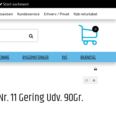
Stort sortiment
dsavisen
Kundeservice
Erhverv / Privat
Køb returlabel
0
DWARE
BYGGEMATERIALER
VVS
BRÆNDSEL
r. 11 Gering Udv. 90Gr.