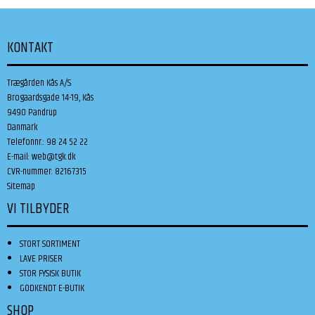
KONTAKT
Trægården Kås A/S
Brogaardsgade 14-19, Kås
9490 Pandrup
Danmark
Telefonnr.
:
98 24 52 22
E-mail
:
web@tgk.dk
CVR-nummer
:
82167315
Sitemap
VI TILBYDER
STORT SORTIMENT
LAVE PRISER
STOR FYSISK BUTIK
GODKENDT E-BUTIK
SHOP