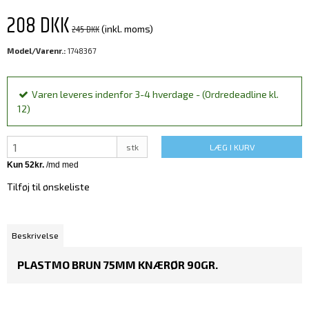
208 DKK
245 DKK
(inkl. moms)
Model/Varenr.:
1748367
Varen leveres indenfor 3-4 hverdage - (Ordredeadline kl.
12)
stk
LÆG I KURV
Tilføj til ønskeliste
Beskrivelse
PLASTMO BRUN 75MM KNÆRØR 90GR.