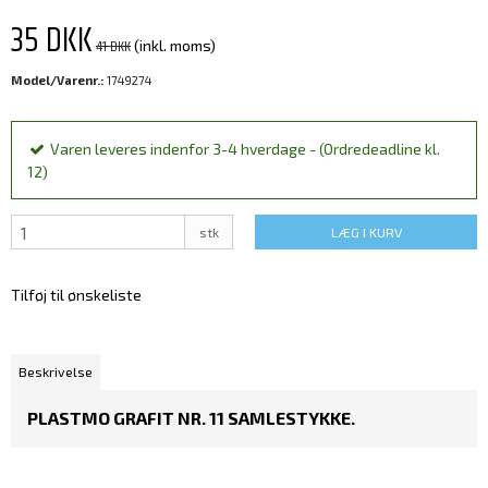
35 DKK
41 DKK
(inkl. moms)
Model/Varenr.:
1749274
Varen leveres indenfor 3-4 hverdage - (Ordredeadline kl.
12)
stk
LÆG I KURV
Tilføj til ønskeliste
Beskrivelse
PLASTMO GRAFIT NR. 11 SAMLESTYKKE.