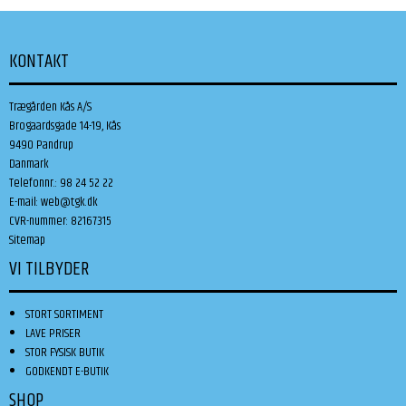
KONTAKT
Trægården Kås A/S
Brogaardsgade 14-19, Kås
9490 Pandrup
Danmark
Telefonnr.
:
98 24 52 22
E-mail
:
web@tgk.dk
CVR-nummer
:
82167315
Sitemap
VI TILBYDER
STORT SORTIMENT
LAVE PRISER
STOR FYSISK BUTIK
GODKENDT E-BUTIK
SHOP