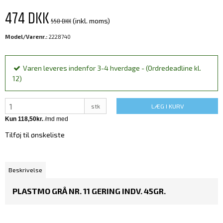
474 DKK
558 DKK
(inkl. moms)
Model/Varenr.:
2228740
Varen leveres indenfor 3-4 hverdage - (Ordredeadline kl.
12)
stk
LÆG I KURV
Tilføj til ønskeliste
Beskrivelse
PLASTMO GRÅ NR. 11 GERING INDV. 45GR.