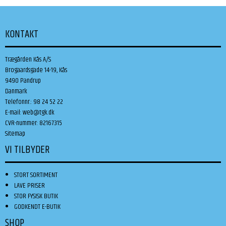
KONTAKT
Trægården Kås A/S
Brogaardsgade 14-19, Kås
9490 Pandrup
Danmark
Telefonnr.
:
98 24 52 22
E-mail
:
web@tgk.dk
CVR-nummer
:
82167315
Sitemap
VI TILBYDER
STORT SORTIMENT
LAVE PRISER
STOR FYSISK BUTIK
GODKENDT E-BUTIK
SHOP