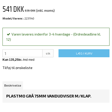
541 DKK
636 DKK
(inkl. moms)
Model/Varenr.:
2231140
Varen leveres indenfor 3-4 hverdage - (Ordredeadline kl.
12)
stk
LÆG I KURV
Tilføj til ønskeliste
Beskrivelse
PLASTMO GRÅ 75MM VANDUDVISER M/KLAP.