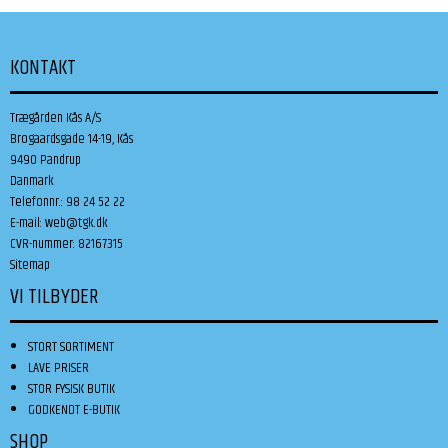
KONTAKT
Trægården Kås A/S
Brogaardsgade 14-19, Kås
9490 Pandrup
Danmark
Telefonnr.
:
98 24 52 22
E-mail
:
web@tgk.dk
CVR-nummer
:
82167315
Sitemap
VI TILBYDER
STORT SORTIMENT
LAVE PRISER
STOR FYSISK BUTIK
GODKENDT E-BUTIK
SHOP