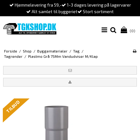
Hjemmelevering fra 59,-
1-3 dages levering på lagervarer
Alt samlet til byggeriet
Stort sortiment
(0)
Forside
/
Shop
/
Byggematerialer
/
Tag
/
Tagrender
/
Plastmo Grå 75Mm Vandudviser M/Klap
TILBUD