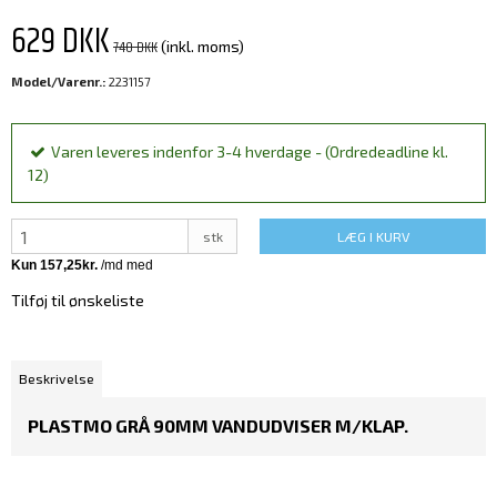
629 DKK
740 DKK
(inkl. moms)
Model/Varenr.:
2231157
Varen leveres indenfor 3-4 hverdage - (Ordredeadline kl.
12)
stk
LÆG I KURV
Tilføj til ønskeliste
Beskrivelse
PLASTMO GRÅ 90MM VANDUDVISER M/KLAP.