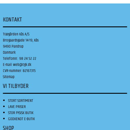
KONTAKT
Trægården Kås A/S
Brogaardsgade 14-19, Kås
9490 Pandrup
Danmark
Telefonnr.
:
98 24 52 22
E-mail
:
web@tgk.dk
CVR-nummer
:
82167315
Sitemap
VI TILBYDER
STORT SORTIMENT
LAVE PRISER
STOR FYSISK BUTIK
GODKENDT E-BUTIK
SHOP