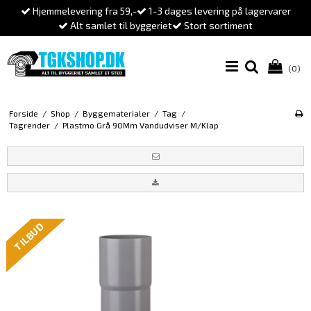
Hjemmelevering fra 59,-
1-3 dages levering på lagervarer
Alt samlet til byggeriet
Stort sortiment
(0)
Forside
/
Shop
/
Byggematerialer
/
Tag
/
Tagrender
/
Plastmo Grå 90Mm Vandudviser M/Klap
TILBUD