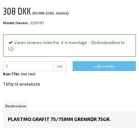
308 DKK
362 DKK
(inkl. moms)
Model/Varenr.:
2230787
Varen leveres indenfor 3-4 hverdage - (Ordredeadline kl.
12)
stk
LÆG I KURV
Tilføj til ønskeliste
Beskrivelse
PLASTMO GRAFIT 75/75MM GRENRØR 75GR.