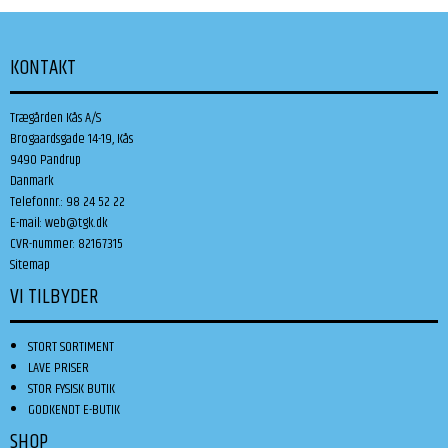
KONTAKT
Trægården Kås A/S
Brogaardsgade 14-19, Kås
9490 Pandrup
Danmark
Telefonnr.
:
98 24 52 22
E-mail
:
web@tgk.dk
CVR-nummer
:
82167315
Sitemap
VI TILBYDER
STORT SORTIMENT
LAVE PRISER
STOR FYSISK BUTIK
GODKENDT E-BUTIK
SHOP