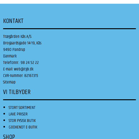
KONTAKT
Trægården Kås A/S
Brogaardsgade 14-19, Kås
9490 Pandrup
Danmark
Telefonnr.
:
98 24 52 22
E-mail
:
web@tgk.dk
CVR-nummer
:
82167315
Sitemap
VI TILBYDER
STORT SORTIMENT
LAVE PRISER
STOR FYSISK BUTIK
GODKENDT E-BUTIK
SHOP