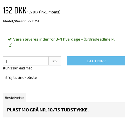
132 DKK
155 DKK
(inkl. moms)
Model/Varenr.:
2231751
Varen leveres indenfor 3-4 hverdage - (Ordredeadline kl.
12)
stk
LÆG I KURV
Tilføj til ønskeliste
Beskrivelse
PLASTMO GRÅ NR. 10/75 TUDSTYKKE.