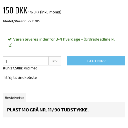
150 DKK
176 DKK
(inkl. moms)
Model/Varenr.:
2231785
Varen leveres indenfor 3-4 hverdage - (Ordredeadline kl.
12)
stk
LÆG I KURV
Tilføj til ønskeliste
Beskrivelse
PLASTMO GRÅ NR. 11/90 TUDSTYKKE.