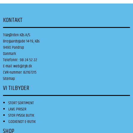
KONTAKT
Trægården Kås A/S
Brogaardsgade 14-19, Kås
9490 Pandrup
Danmark
Telefonnr.
:
98 24 52 22
E-mail
:
web@tgk.dk
CVR-nummer
:
82167315
Sitemap
VI TILBYDER
STORT SORTIMENT
LAVE PRISER
STOR FYSISK BUTIK
GODKENDT E-BUTIK
SHOP