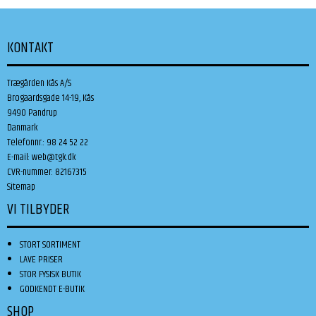
KONTAKT
Trægården Kås A/S
Brogaardsgade 14-19, Kås
9490 Pandrup
Danmark
Telefonnr.
:
98 24 52 22
E-mail
:
web@tgk.dk
CVR-nummer
:
82167315
Sitemap
VI TILBYDER
STORT SORTIMENT
LAVE PRISER
STOR FYSISK BUTIK
GODKENDT E-BUTIK
SHOP