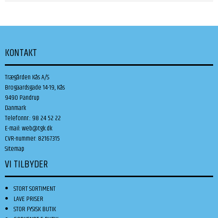
KONTAKT
Trægården Kås A/S
Brogaardsgade 14-19, Kås
9490 Pandrup
Danmark
Telefonnr.
:
98 24 52 22
E-mail
:
web@tgk.dk
CVR-nummer
:
82167315
Sitemap
VI TILBYDER
STORT SORTIMENT
LAVE PRISER
STOR FYSISK BUTIK