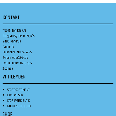
KONTAKT
Trægården Kås A/S
Brogaardsgade 14-19, Kås
9490 Pandrup
Danmark
Telefonnr.
:
98 24 52 22
E-mail
:
web@tgk.dk
CVR-nummer
:
82167315
Sitemap
VI TILBYDER
STORT SORTIMENT
LAVE PRISER
STOR FYSISK BUTIK
GODKENDT E-BUTIK
SHOP