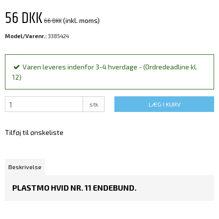
56 DKK
66 DKK
(inkl. moms)
Model/Varenr.:
3385424
Varen leveres indenfor 3-4 hverdage - (Ordredeadline kl.
12)
stk
LÆG I KURV
Tilføj til ønskeliste
Beskrivelse
PLASTMO HVID NR. 11 ENDEBUND.