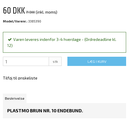
60 DKK
71 DKK
(inkl. moms)
Model/Varenr.:
3385390
Varen leveres indenfor 3-4 hverdage - (Ordredeadline kl.
12)
stk
LÆG I KURV
Tilføj til ønskeliste
Beskrivelse
PLASTMO BRUN NR. 10 ENDEBUND.