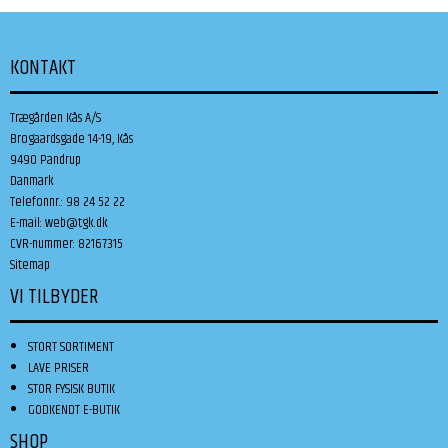
KONTAKT
Trægården Kås A/S
Brogaardsgade 14-19, Kås
9490 Pandrup
Danmark
Telefonnr.
:
98 24 52 22
E-mail
:
web@tgk.dk
CVR-nummer
:
82167315
Sitemap
VI TILBYDER
STORT SORTIMENT
LAVE PRISER
STOR FYSISK BUTIK
GODKENDT E-BUTIK
SHOP