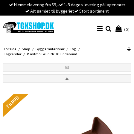
Hjemmelevering fra 59,-
1-3 dages levering på lagervarer
Alt samlet til byggeriet
Stort sortiment
(0)
Forside
/
Shop
/
Byggematerialer
/
Tag
/
Tagrender
/
Plastmo Brun Nr. 10 Endebund
TILBUD